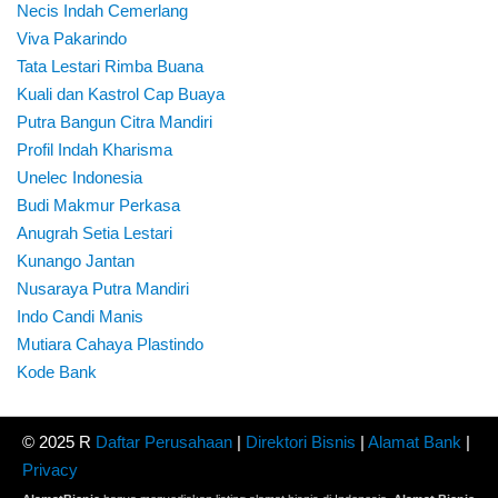
Necis Indah Cemerlang
Viva Pakarindo
Tata Lestari Rimba Buana
Kuali dan Kastrol Cap Buaya
Putra Bangun Citra Mandiri
Profil Indah Kharisma
Unelec Indonesia
Budi Makmur Perkasa
Anugrah Setia Lestari
Kunango Jantan
Nusaraya Putra Mandiri
Indo Candi Manis
Mutiara Cahaya Plastindo
Kode Bank
© 2025 R
Daftar Perusahaan
|
Direktori Bisnis
|
Alamat Bank
|
Privacy