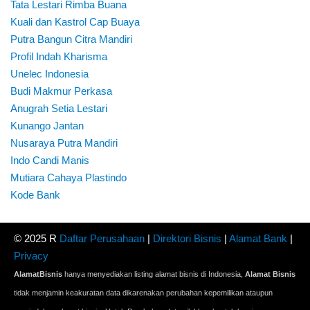
Tata Lestari Rimba Buana
Kuali dan Kastrol Cap Buaya
Putra Bangun Citra Mandiri
Profil Indah Kharisma
Unelec Indonesia
Budi Makmur Perkasa
Anugrah Setia Lestari
Kunango Jantan
Nusaraya Putra Mandiri
Indo Candi Manis
Mutiara Cahaya Plastindo
Kode Bank
© 2025 R
Daftar Perusahaan
|
Direktori Bisnis
|
Alamat Bank
|
Privacy
AlamatBisnis
hanya menyediakan listing alamat bisnis di Indonesia,
Alamat Bisnis
tidak menjamin keakuratan data dikarenakan perubahan kepemilikan ataupun