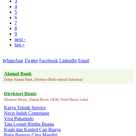
3
4
5
6
7
8
9
next ›
last »
WhatsApp
Twitter
Facebook
LinkedIn
Email
Alamat Bank
Daftar Alamat Bank, Direktori Bank seluruh Indonesia
Direktori Bisnis
Direktori Bisnis, Alamat Bisnis UKM, Profil Bisnis Lokal.
Karya Teknik Service
Necis Indah Cemerlang
Viva Pakarindo
Tata Lestari Rimba Buana
Kuali dan Kastrol Cap Buaya
Putra Bangun Citra Mandiri