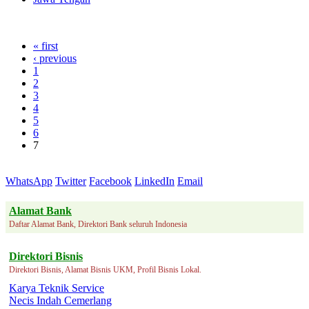
« first
‹ previous
1
2
3
4
5
6
7
WhatsApp
Twitter
Facebook
LinkedIn
Email
Alamat Bank
Daftar Alamat Bank, Direktori Bank seluruh Indonesia
Direktori Bisnis
Direktori Bisnis, Alamat Bisnis UKM, Profil Bisnis Lokal.
Karya Teknik Service
Necis Indah Cemerlang