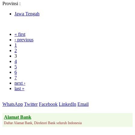
Provinsi :
Jawa Tengah
« first
‹ previous
1
2
3
4
5
6
7
next ›
last »
WhatsApp
Twitter
Facebook
LinkedIn
Email
Alamat Bank
Daftar Alamat Bank, Direktori Bank seluruh Indonesia