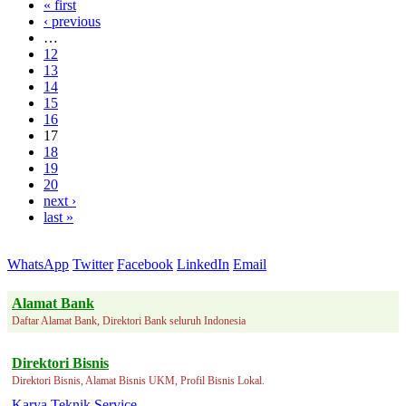
« first
‹ previous
…
12
13
14
15
16
17
18
19
20
next ›
last »
WhatsApp
Twitter
Facebook
LinkedIn
Email
Alamat Bank
Daftar Alamat Bank, Direktori Bank seluruh Indonesia
Direktori Bisnis
Direktori Bisnis, Alamat Bisnis UKM, Profil Bisnis Lokal.
Karya Teknik Service