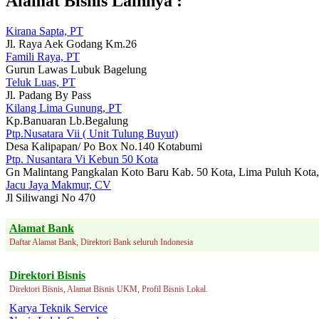
Alamat Bisnis Lainnya :
Kirana Sapta, PT
Jl. Raya Aek Godang Km.26
Famili Raya, PT
Gurun Lawas Lubuk Bagelung
Teluk Luas, PT
Jl. Padang By Pass
Kilang Lima Gunung, PT
Kp.Banuaran Lb.Begalung
Ptp.Nusatara Vii ( Unit Tulung Buyut)
Desa Kalipapan/ Po Box No.140 Kotabumi
Ptp. Nusantara Vi Kebun 50 Kota
Gn Malintang Pangkalan Koto Baru Kab. 50 Kota, Lima Puluh Kota,
Jacu Jaya Makmur, CV
Jl Siliwangi No 470
Alamat Bank
Daftar Alamat Bank, Direktori Bank seluruh Indonesia
Direktori Bisnis
Direktori Bisnis, Alamat Bisnis UKM, Profil Bisnis Lokal.
Karya Teknik Service