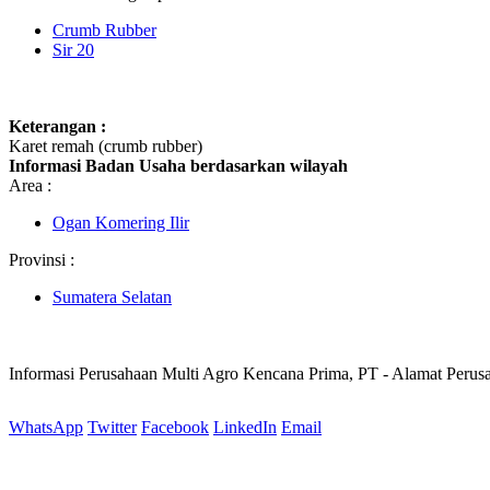
Crumb Rubber
Sir 20
Keterangan :
Karet remah (crumb rubber)
Informasi Badan Usaha berdasarkan wilayah
Area :
Ogan Komering Ilir
Provinsi :
Sumatera Selatan
Informasi Perusahaan Multi Agro Kencana Prima, PT - Alamat Peru
WhatsApp
Twitter
Facebook
LinkedIn
Email