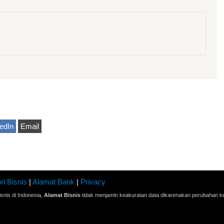
edIn
Email
ri Bisnis
|
Alamat Bank
|
Privacy
snis di Indonesia,
Alamat Bisnis
tidak menjamin keakuratan data dikarenakan perubahan ke