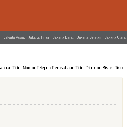
Jakarta Pusat
Jakarta Timur
Jakarta Barat
Jakarta Selatan
Jakarta Utara
haan Tirto, Nomor Telepon Perusahaan Tirto, Direktori Bisnis Tirto