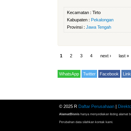
Kecamatan :
Tirto
Kabupaten :
Pekalongan
Provinsi :
Jawa Tengah
1
2
3
4
next ›
last »
WhatsApp
Twitter
Facebook
Link
© 2025 R
Daftar Perusahaan
|
Direkto
AlamatBisnis
hanya menyediakan listing alamat bi
Perubahan data silahkan kontak kami.