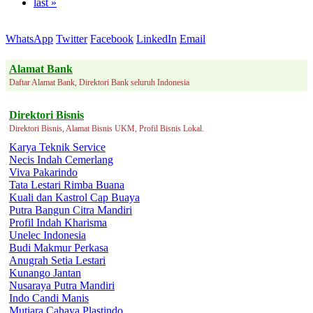
last »
WhatsApp
Twitter
Facebook
LinkedIn
Email
Alamat Bank
Daftar Alamat Bank, Direktori Bank seluruh Indonesia
Direktori Bisnis
Direktori Bisnis, Alamat Bisnis UKM, Profil Bisnis Lokal.
Karya Teknik Service
Necis Indah Cemerlang
Viva Pakarindo
Tata Lestari Rimba Buana
Kuali dan Kastrol Cap Buaya
Putra Bangun Citra Mandiri
Profil Indah Kharisma
Unelec Indonesia
Budi Makmur Perkasa
Anugrah Setia Lestari
Kunango Jantan
Nusaraya Putra Mandiri
Indo Candi Manis
Mutiara Cahaya Plastindo