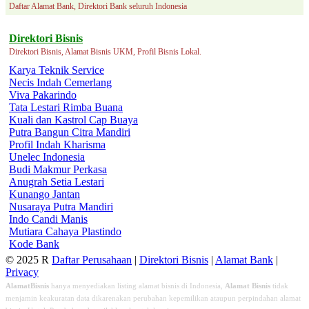
Daftar Alamat Bank, Direktori Bank seluruh Indonesia
Direktori Bisnis
Direktori Bisnis, Alamat Bisnis UKM, Profil Bisnis Lokal.
Karya Teknik Service
Necis Indah Cemerlang
Viva Pakarindo
Tata Lestari Rimba Buana
Kuali dan Kastrol Cap Buaya
Putra Bangun Citra Mandiri
Profil Indah Kharisma
Unelec Indonesia
Budi Makmur Perkasa
Anugrah Setia Lestari
Kunango Jantan
Nusaraya Putra Mandiri
Indo Candi Manis
Mutiara Cahaya Plastindo
Kode Bank
© 2025 R
Daftar Perusahaan
|
Direktori Bisnis
|
Alamat Bank
|
Privacy
AlamatBisnis
hanya menyediakan listing alamat bisnis di Indonesia,
Alamat Bisnis
tidak
menjamin keakuratan data dikarenakan perubahan kepemilikan ataupun perpindahan alamat