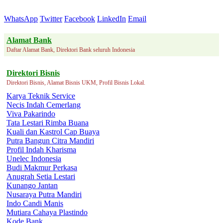
WhatsApp
Twitter
Facebook
LinkedIn
Email
Alamat Bank
Daftar Alamat Bank, Direktori Bank seluruh Indonesia
Direktori Bisnis
Direktori Bisnis, Alamat Bisnis UKM, Profil Bisnis Lokal.
Karya Teknik Service
Necis Indah Cemerlang
Viva Pakarindo
Tata Lestari Rimba Buana
Kuali dan Kastrol Cap Buaya
Putra Bangun Citra Mandiri
Profil Indah Kharisma
Unelec Indonesia
Budi Makmur Perkasa
Anugrah Setia Lestari
Kunango Jantan
Nusaraya Putra Mandiri
Indo Candi Manis
Mutiara Cahaya Plastindo
Kode Bank