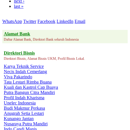
next ›
last »
WhatsApp
Twitter
Facebook
LinkedIn
Email
Alamat Bank
Daftar Alamat Bank, Direktori Bank seluruh Indonesia
Direktori Bisnis
Direktori Bisnis, Alamat Bisnis UKM, Profil Bisnis Lokal.
Karya Teknik Service
Necis Indah Cemerlang
Viva Pakarindo
Tata Lestari Rimba Buana
Kuali dan Kastrol Cap Buaya
Putra Bangun Citra Mandiri
Profil Indah Kharisma
Unelec Indonesia
Budi Makmur Perkasa
Anugrah Setia Lestari
Kunango Jantan
Nusaraya Putra Mandiri
Indo Candi Manis