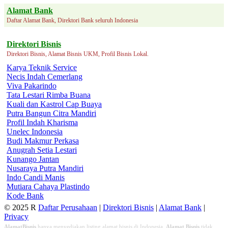
Alamat Bank
Daftar Alamat Bank, Direktori Bank seluruh Indonesia
Direktori Bisnis
Direktori Bisnis, Alamat Bisnis UKM, Profil Bisnis Lokal.
Karya Teknik Service
Necis Indah Cemerlang
Viva Pakarindo
Tata Lestari Rimba Buana
Kuali dan Kastrol Cap Buaya
Putra Bangun Citra Mandiri
Profil Indah Kharisma
Unelec Indonesia
Budi Makmur Perkasa
Anugrah Setia Lestari
Kunango Jantan
Nusaraya Putra Mandiri
Indo Candi Manis
Mutiara Cahaya Plastindo
Kode Bank
© 2025 R
Daftar Perusahaan
|
Direktori Bisnis
|
Alamat Bank
|
Privacy
AlamatBisnis
hanya menyediakan listing alamat bisnis di Indonesia,
Alamat Bisnis
tidak