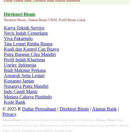
Daftar Alamat Bank, Direktori Bank seluruh Indonesia
Direktori Bisnis
Direktori Bisnis, Alamat Bisnis UKM, Profil Bisnis Lokal.
Karya Teknik Service
Necis Indah Cemerlang
Viva Pakarindo
Tata Lestari Rimba Buana
Kuali dan Kastrol Cap Buaya
Putra Bangun Citra Mandiri
Profil Indah Kharisma
Unelec Indonesia
Budi Makmur Perkasa
Anugrah Setia Lestari
Kunango Jantan
Nusaraya Putra Mandiri
Indo Candi Manis
Mutiara Cahaya Plastindo
Kode Bank
© 2025 R
Daftar Perusahaan
|
Direktori Bisnis
|
Alamat Bank
|
Privacy
AlamatBisnis
hanya menyediakan listing alamat bisnis di Indonesia,
Alamat Bisnis
tidak
menjamin keakuratan data dikarenakan perubahan kepemilikan ataupun perpindahan alamat
bisnis. Untuk Perubahan data silahkan kontak kami.