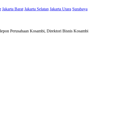
r
Jakarta Barat
Jakarta Selatan
Jakarta Utara
Surabaya
epon Perusahaan Kosambi, Direktori Bisnis Kosambi