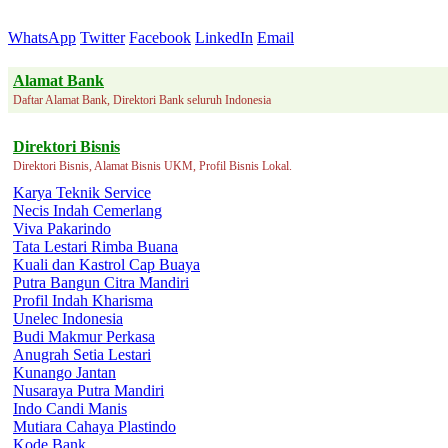
WhatsApp
Twitter
Facebook
LinkedIn
Email
Alamat Bank
Daftar Alamat Bank, Direktori Bank seluruh Indonesia
Direktori Bisnis
Direktori Bisnis, Alamat Bisnis UKM, Profil Bisnis Lokal.
Karya Teknik Service
Necis Indah Cemerlang
Viva Pakarindo
Tata Lestari Rimba Buana
Kuali dan Kastrol Cap Buaya
Putra Bangun Citra Mandiri
Profil Indah Kharisma
Unelec Indonesia
Budi Makmur Perkasa
Anugrah Setia Lestari
Kunango Jantan
Nusaraya Putra Mandiri
Indo Candi Manis
Mutiara Cahaya Plastindo
Kode Bank