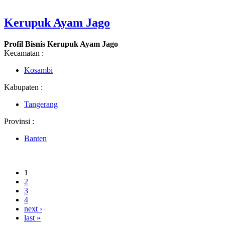
Kerupuk Ayam Jago
Profil Bisnis Kerupuk Ayam Jago
Kecamatan :
Kosambi
Kabupaten :
Tangerang
Provinsi :
Banten
1
2
3
4
next ›
last »