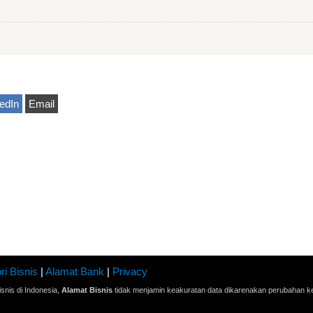
edIn
Email
ri Bisnis
|
Alamat Bank
|
Privacy
snis di Indonesia,
Alamat Bisnis
tidak menjamin keakuratan data dikarenakan perubahan ke