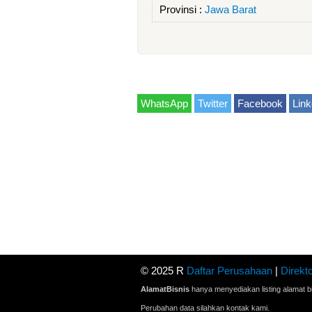
Provinsi :
Jawa Barat
WhatsApp
Twitter
Facebook
Link
© 2025 R
Daftar Perusahaan
|
Direkto
AlamatBisnis
hanya menyediakan listing alamat bi
Perubahan data silahkan kontak kami.