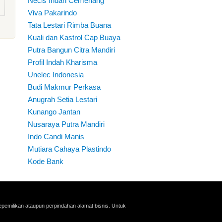
Necis Indah Cemerlang
Viva Pakarindo
Tata Lestari Rimba Buana
Kuali dan Kastrol Cap Buaya
Putra Bangun Citra Mandiri
Profil Indah Kharisma
Unelec Indonesia
Budi Makmur Perkasa
Anugrah Setia Lestari
Kunango Jantan
Nusaraya Putra Mandiri
Indo Candi Manis
Mutiara Cahaya Plastindo
Kode Bank
pemilikan ataupun perpindahan alamat bisnis. Untuk