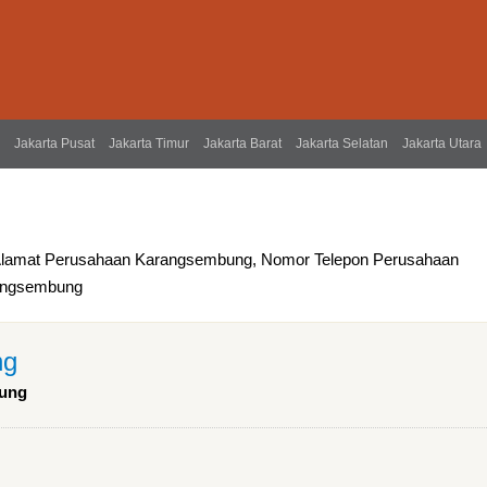
Jakarta Pusat
Jakarta Timur
Jakarta Barat
Jakarta Selatan
Jakarta Utara
Alamat Perusahaan Karangsembung, Nomor Telepon Perusahaan
rangsembung
ng
wung