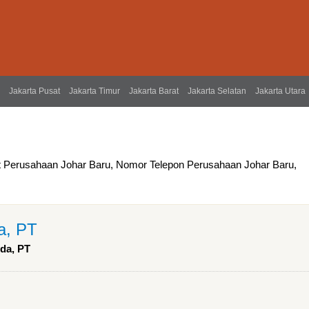
Jakarta Pusat
Jakarta Timur
Jakarta Barat
Jakarta Selatan
Jakarta Utara
t Perusahaan Johar Baru, Nomor Telepon Perusahaan Johar Baru,
a, PT
uda, PT