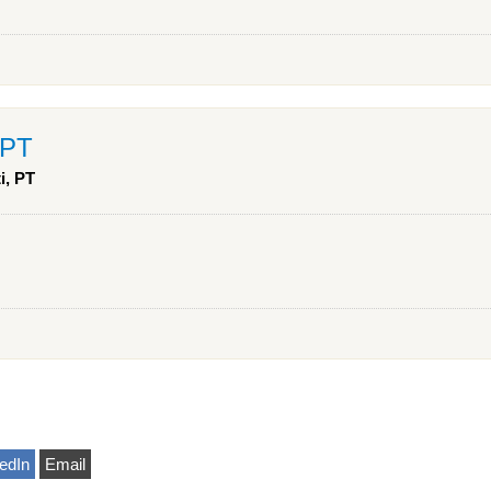
 PT
i, PT
edIn
Email