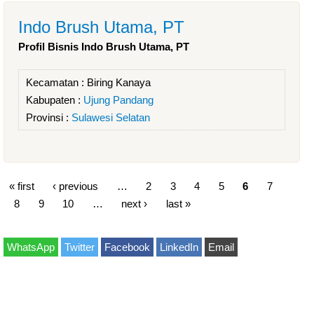
Indo Brush Utama, PT
Profil Bisnis Indo Brush Utama, PT
Kecamatan :
Biring Kanaya
Kabupaten :
Ujung Pandang
Provinsi :
Sulawesi Selatan
« first
‹ previous
…
2
3
4
5
6
7
8
9
10
…
next ›
last »
WhatsApp
Twitter
Facebook
LinkedIn
Email