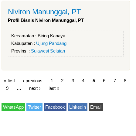
Niviron Manunggal, PT
Profil Bisnis Niviron Manunggal, PT
Kecamatan :
Biring Kanaya
Kabupaten :
Ujung Pandang
Provinsi :
Sulawesi Selatan
« first
‹ previous
1
2
3
4
5
6
7
8
9
…
next ›
last »
WhatsApp
Twitter
Facebook
LinkedIn
Email