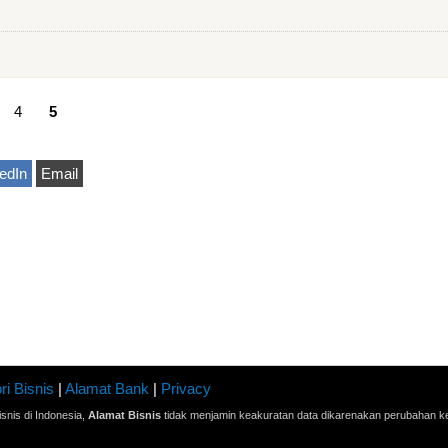
4
5
edIn
Email
ri Bisnis
|
Alamat Bank
|
Privacy
snis di Indonesia,
Alamat Bisnis
tidak menjamin keakuratan data dikarenakan perubahan ke