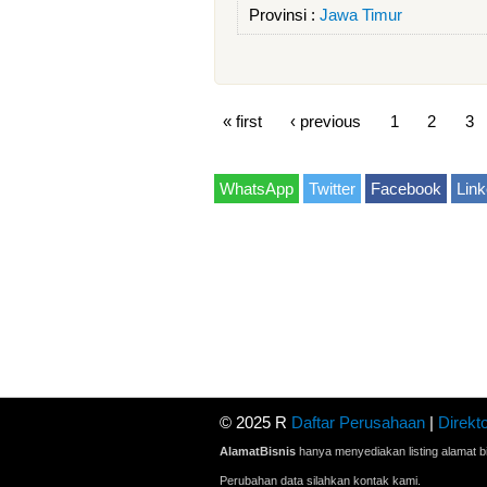
Provinsi :
Jawa Timur
« first
‹ previous
1
2
3
WhatsApp
Twitter
Facebook
Link
© 2025 R
Daftar Perusahaan
|
Direkto
AlamatBisnis
hanya menyediakan listing alamat bi
Perubahan data silahkan kontak kami.