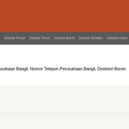
Jakarta Pusat
Jakarta Timur
Jakarta Barat
Jakarta Selatan
Jakarta Utara
usahaan Bangil, Nomor Telepon Perusahaan Bangil, Direktori Bisnis