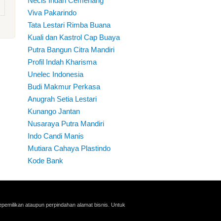
Necis Indah Cemerlang
Viva Pakarindo
Tata Lestari Rimba Buana
Kuali dan Kastrol Cap Buaya
Putra Bangun Citra Mandiri
Profil Indah Kharisma
Unelec Indonesia
Budi Makmur Perkasa
Anugrah Setia Lestari
Kunango Jantan
Nusaraya Putra Mandiri
Indo Candi Manis
Mutiara Cahaya Plastindo
Kode Bank
pemilikan ataupun perpindahan alamat bisnis. Untuk