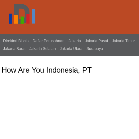
Direktori Bisnis
Daftar Perusahaan
Jakarta
Jakarta Pusat
Jakarta Timur
Jakarta Barat
Jakarta Selatan
Jakarta Utara
Surabaya
How Are You Indonesia, PT