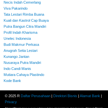
Necis Indah Cemerlang
Viva Pakarindo
Tata Lestari Rimba Buana
Kuali dan Kastrol Cap Buaya
Putra Bangun Citra Mandiri
Profil Indah Kharisma
Unelec Indonesia
Budi Makmur Perkasa
Anugrah Setia Lestari
Kunango Jantan
Nusaraya Putra Mandiri
Indo Candi Manis
Mutiara Cahaya Plastindo
Kode Bank
© 2025 R
Daftar Perusahaan
|
Direktori Bisnis
|
Alamat Bank
|
Privacy