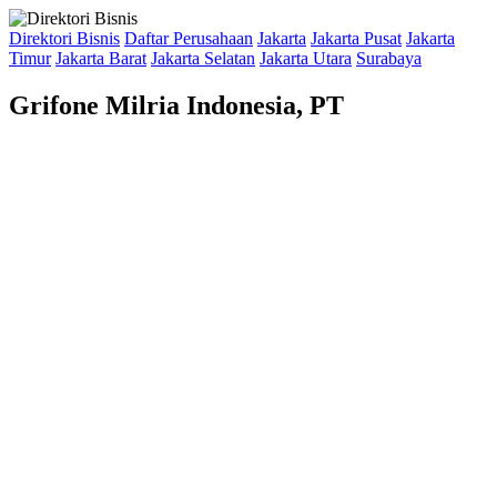
Direktori Bisnis
Daftar Perusahaan
Jakarta
Jakarta Pusat
Jakarta
Timur
Jakarta Barat
Jakarta Selatan
Jakarta Utara
Surabaya
Grifone Milria Indonesia, PT