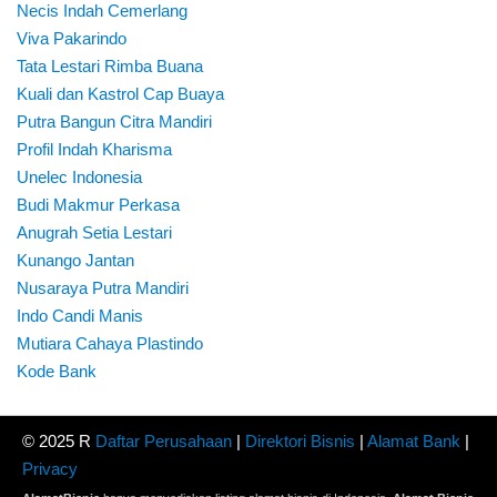
Necis Indah Cemerlang
Viva Pakarindo
Tata Lestari Rimba Buana
Kuali dan Kastrol Cap Buaya
Putra Bangun Citra Mandiri
Profil Indah Kharisma
Unelec Indonesia
Budi Makmur Perkasa
Anugrah Setia Lestari
Kunango Jantan
Nusaraya Putra Mandiri
Indo Candi Manis
Mutiara Cahaya Plastindo
Kode Bank
© 2025 R
Daftar Perusahaan
|
Direktori Bisnis
|
Alamat Bank
|
Privacy