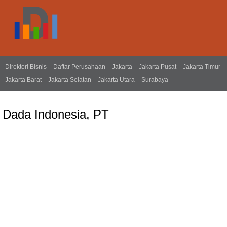
Direktori Bisnis
Daftar Perusahaan
Jakarta
Jakarta Pusat
Jakarta Timur
Jakarta Barat
Jakarta Selatan
Jakarta Utara
Surabaya
Dada Indonesia, PT