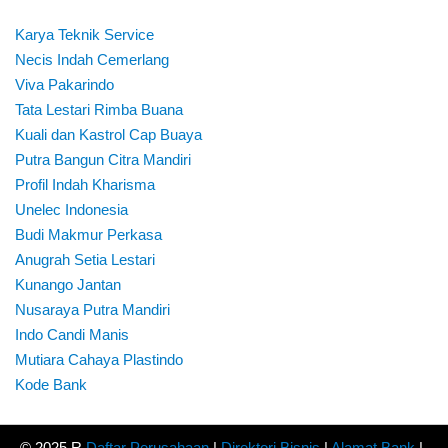
Karya Teknik Service
Necis Indah Cemerlang
Viva Pakarindo
Tata Lestari Rimba Buana
Kuali dan Kastrol Cap Buaya
Putra Bangun Citra Mandiri
Profil Indah Kharisma
Unelec Indonesia
Budi Makmur Perkasa
Anugrah Setia Lestari
Kunango Jantan
Nusaraya Putra Mandiri
Indo Candi Manis
Mutiara Cahaya Plastindo
Kode Bank
© 2025 R
Daftar Perusahaan
|
Direktori Bisnis
|
Alamat Bank
|