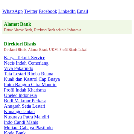
WhatsApp
Twitter
Facebook
LinkedIn
Email
Alamat Bank
Daftar Alamat Bank, Direktori Bank seluruh Indonesia
Direktori Bisnis
Direktori Bisnis, Alamat Bisnis UKM, Profil Bisnis Lokal.
Karya Teknik Service
Necis Indah Cemerlang
Viva Pakarindo
Tata Lestari Rimba Buana
Kuali dan Kastrol Cap Buaya
Putra Bangun Citra Mandiri
Profil Indah Kharisma
Unelec Indonesia
Budi Makmur Perkasa
Anugrah Setia Lestari
Kunango Jantan
Nusaraya Putra Mandiri
Indo Candi Manis
Mutiara Cahaya Plastindo
Kode Bank