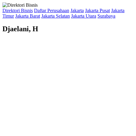
Direktori Bisnis
Daftar Perusahaan
Jakarta
Jakarta Pusat
Jakarta
Timur
Jakarta Barat
Jakarta Selatan
Jakarta Utara
Surabaya
Djaelani, H