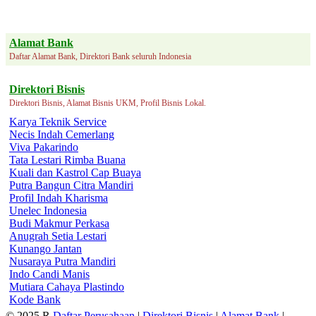
Alamat Bank
Daftar Alamat Bank, Direktori Bank seluruh Indonesia
Direktori Bisnis
Direktori Bisnis, Alamat Bisnis UKM, Profil Bisnis Lokal.
Karya Teknik Service
Necis Indah Cemerlang
Viva Pakarindo
Tata Lestari Rimba Buana
Kuali dan Kastrol Cap Buaya
Putra Bangun Citra Mandiri
Profil Indah Kharisma
Unelec Indonesia
Budi Makmur Perkasa
Anugrah Setia Lestari
Kunango Jantan
Nusaraya Putra Mandiri
Indo Candi Manis
Mutiara Cahaya Plastindo
Kode Bank
© 2025 R
Daftar Perusahaan
|
Direktori Bisnis
|
Alamat Bank
|