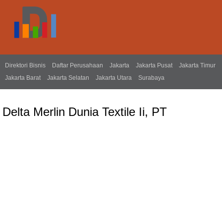
Direktori Bisnis
Daftar Perusahaan
Jakarta
Jakarta Pusat
Jakarta Timur
Jakarta Barat
Jakarta Selatan
Jakarta Utara
Surabaya
Delta Merlin Dunia Textile Ii, PT