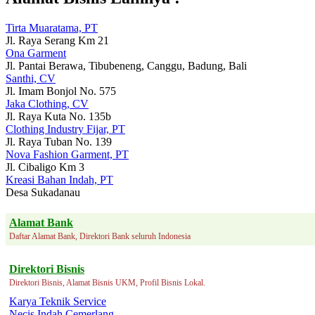
Tirta Muaratama, PT
Jl. Raya Serang Km 21
Ona Garment
Jl. Pantai Berawa, Tibubeneng, Canggu, Badung, Bali
Santhi, CV
Jl. Imam Bonjol No. 575
Jaka Clothing, CV
Jl. Raya Kuta No. 135b
Clothing Industry Fijar, PT
Jl. Raya Tuban No. 139
Nova Fashion Garment, PT
Jl. Cibaligo Km 3
Kreasi Bahan Indah, PT
Desa Sukadanau
Alamat Bank
Daftar Alamat Bank, Direktori Bank seluruh Indonesia
Direktori Bisnis
Direktori Bisnis, Alamat Bisnis UKM, Profil Bisnis Lokal.
Karya Teknik Service
Necis Indah Cemerlang