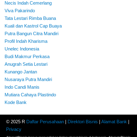
Necis Indah Cemerlang
Viva Pakarindo
Tata Lestari Rimba Buana
Kuali dan Kastrol Cap Buaya
Putra Bangun Citra Mandiri
Profil Indah Kharisma
Unelec Indonesia
Budi Makmur Perkasa
Anugrah Setia Lestari
Kunango Jantan
Nusaraya Putra Mandiri
Indo Candi Manis
Mutiara Cahaya Plastindo
Kode Bank
© 2025 R
Daftar Perusahaan
|
Direktori Bisnis
|
Alamat Bank
|
Privacy