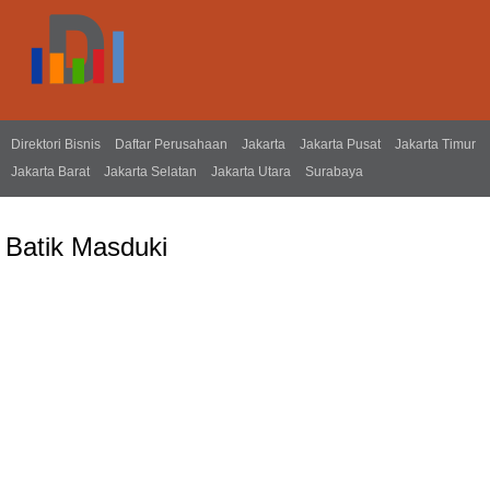
Direktori Bisnis
Daftar Perusahaan
Jakarta
Jakarta Pusat
Jakarta Timur
Jakarta Barat
Jakarta Selatan
Jakarta Utara
Surabaya
Batik Masduki