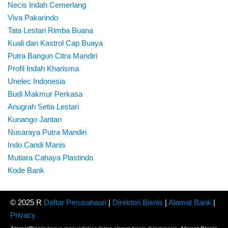
Necis Indah Cemerlang
Viva Pakarindo
Tata Lestari Rimba Buana
Kuali dan Kastrol Cap Buaya
Putra Bangun Citra Mandiri
Profil Indah Kharisma
Unelec Indonesia
Budi Makmur Perkasa
Anugrah Setia Lestari
Kunango Jantan
Nusaraya Putra Mandiri
Indo Candi Manis
Mutiara Cahaya Plastindo
Kode Bank
© 2025 R
Daftar Perusahaan
|
Direktori Bisnis
|
Alamat Bank
|
Privacy