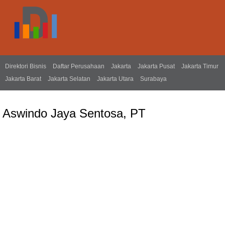
Direktori Bisnis
Daftar Perusahaan
Jakarta
Jakarta Pusat
Jakarta Timur
Jakarta Barat
Jakarta Selatan
Jakarta Utara
Surabaya
Aswindo Jaya Sentosa, PT