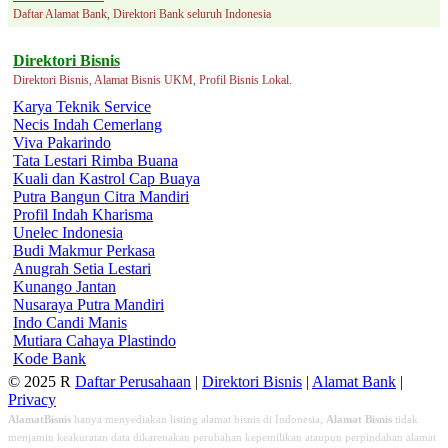
Daftar Alamat Bank, Direktori Bank seluruh Indonesia
Direktori Bisnis
Direktori Bisnis, Alamat Bisnis UKM, Profil Bisnis Lokal.
Karya Teknik Service
Necis Indah Cemerlang
Viva Pakarindo
Tata Lestari Rimba Buana
Kuali dan Kastrol Cap Buaya
Putra Bangun Citra Mandiri
Profil Indah Kharisma
Unelec Indonesia
Budi Makmur Perkasa
Anugrah Setia Lestari
Kunango Jantan
Nusaraya Putra Mandiri
Indo Candi Manis
Mutiara Cahaya Plastindo
Kode Bank
© 2025 R
Daftar Perusahaan
|
Direktori Bisnis
|
Alamat Bank
|
Privacy
AlamatBisnis
hanya menyediakan listing alamat bisnis di Indonesia,
Alamat Bisnis
tidak
menjamin keakuratan data dikarenakan perubahan kepemilikan ataupun perpindahan alamat