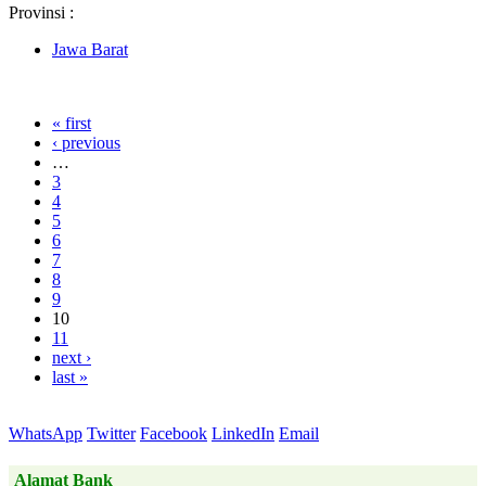
Provinsi :
Jawa Barat
« first
‹ previous
…
3
4
5
6
7
8
9
10
11
next ›
last »
WhatsApp
Twitter
Facebook
LinkedIn
Email
Alamat Bank