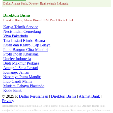
Daftar Alamat Bank, Direktori Bank seluruh Indonesia
Direktori Bisnis
Direktori Bisnis, Alamat Bisnis UKM, Profil Bisnis Lokal.
Karya Teknik Service
Necis Indah Cemerlang
Viva Pakarindo
Tata Lestari Rimba Buana
Kuali dan Kastrol Cap Buaya
Putra Bangun Citra Mandiri
Profil Indah Kharisma
Unelec Indonesia
Budi Makmur Perkasa
Anugrah Setia Lestari
Kunango Jantan
Nusaraya Putra Mandiri
Indo Candi Manis
Mutiara Cahaya Plastindo
Kode Bank
© 2025 R
Daftar Perusahaan
|
Direktori Bisnis
|
Alamat Bank
|
Privacy
AlamatBisnis
hanya menyediakan listing alamat bisnis di Indonesia,
Alamat Bisnis
tidak
menjamin keakuratan data dikarenakan perubahan kepemilikan ataupun perpindahan alamat