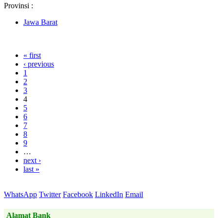
Provinsi :
Jawa Barat
« first
‹ previous
1
2
3
4
5
6
7
8
9
…
next ›
last »
WhatsApp
Twitter
Facebook
LinkedIn
Email
Alamat Bank