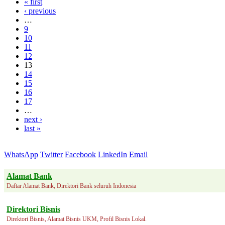
« first
‹ previous
…
9
10
11
12
13
14
15
16
17
…
next ›
last »
WhatsApp
Twitter
Facebook
LinkedIn
Email
Alamat Bank
Daftar Alamat Bank, Direktori Bank seluruh Indonesia
Direktori Bisnis
Direktori Bisnis, Alamat Bisnis UKM, Profil Bisnis Lokal.