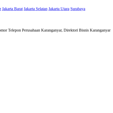
r
Jakarta Barat
Jakarta Selatan
Jakarta Utara
Surabaya
mor Telepon Perusahaan Karanganyar, Direktori Bisnis Karanganyar