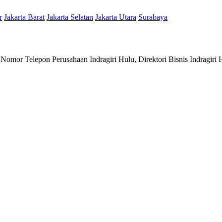
r
Jakarta Barat
Jakarta Selatan
Jakarta Utara
Surabaya
 Nomor Telepon Perusahaan Indragiri Hulu, Direktori Bisnis Indragiri 