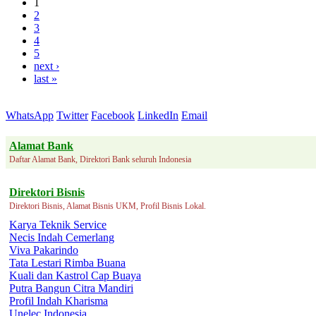
1
2
3
4
5
next ›
last »
WhatsApp
Twitter
Facebook
LinkedIn
Email
Alamat Bank
Daftar Alamat Bank, Direktori Bank seluruh Indonesia
Direktori Bisnis
Direktori Bisnis, Alamat Bisnis UKM, Profil Bisnis Lokal.
Karya Teknik Service
Necis Indah Cemerlang
Viva Pakarindo
Tata Lestari Rimba Buana
Kuali dan Kastrol Cap Buaya
Putra Bangun Citra Mandiri
Profil Indah Kharisma
Unelec Indonesia