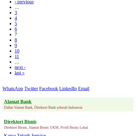
‹ previous
…
3
4
5
6
7
8
9
10
11
…
next ›
last »
WhatsApp
Twitter
Facebook
LinkedIn
Email
Alamat Bank
Daftar Alamat Bank, Direktori Bank seluruh Indonesia
Direktori Bisnis
Direktori Bisnis, Alamat Bisnis UKM, Profil Bisnis Lokal.
Karya Teknik Service