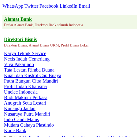
WhatsApp
Twitter
Facebook
LinkedIn
Email
Alamat Bank
Daftar Alamat Bank, Direktori Bank seluruh Indonesia
Direktori Bisnis
Direktori Bisnis, Alamat Bisnis UKM, Profil Bisnis Lokal.
Karya Teknik Service
Necis Indah Cemerlang
Viva Pakarindo
Tata Lestari Rimba Buana
Kuali dan Kastrol Cap Buaya
Putra Bangun Citra Mandiri
Profil Indah Kharisma
Unelec Indonesia
Budi Makmur Perkasa
Anugrah Setia Lestari
Kunango Jantan
Nusaraya Putra Mandiri
Indo Candi Manis
Mutiara Cahaya Plastindo
Kode Bank