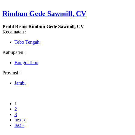
Rimbun Gede Sawmill, CV
Profil Bisnis Rimbun Gede Sawmill, CV
Kecamatan :
Tebo Tengah
Kabupaten :
Bungo Tebo
Provinsi :
Jambi
1
2
3
next ›
last »