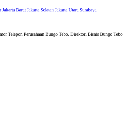
r
Jakarta Barat
Jakarta Selatan
Jakarta Utara
Surabaya
mor Telepon Perusahaan Bungo Tebo, Direktori Bisnis Bungo Tebo