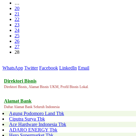
…
20
21
22
23
24
25
26
27
28
WhatsApp
Twitter
Facebook
LinkedIn
Email
Direktori Bisnis
Direktori Bisnis, Alamat Bisnis UKM, Profil Bisnis Lokal.
Alamat Bank
Daftar Alamat Bank Seluruh Indonesia
Agung Podomoro Land Tbk
Ciputra Surya Tbk
Ace Hardware Indonesia Tbk
ADARO ENERGY Tbk
Hero Supermarket Tbk