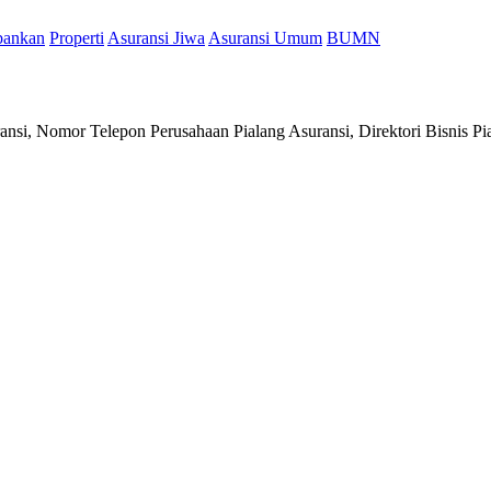
bankan
Properti
Asuransi Jiwa
Asuransi Umum
BUMN
ansi, Nomor Telepon Perusahaan Pialang Asuransi, Direktori Bisnis Pi