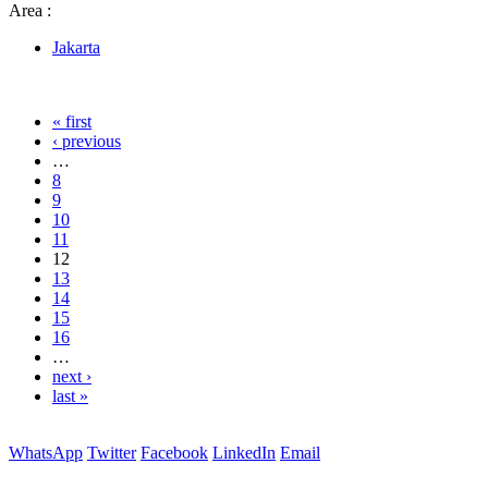
Area :
Jakarta
« first
‹ previous
…
8
9
10
11
12
13
14
15
16
…
next ›
last »
WhatsApp
Twitter
Facebook
LinkedIn
Email