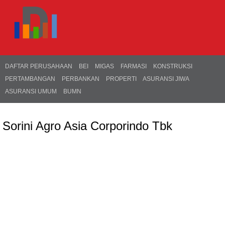
DAFTAR PERUSAHAAN
BEI
MIGAS
FARMASI
KONSTRUKSI
PERTAMBANGAN
PERBANKAN
PROPERTI
ASURANSI JIWA
ASURANSI UMUM
BUMN
Sorini Agro Asia Corporindo Tbk