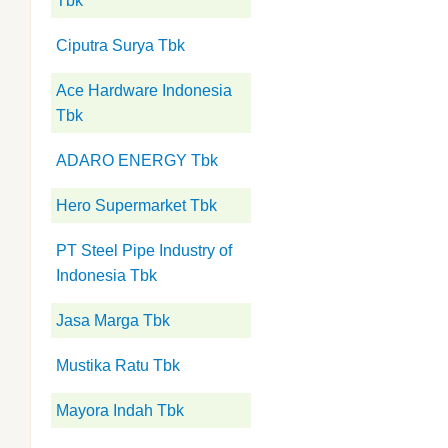
Tbk
Ciputra Surya Tbk
Ace Hardware Indonesia
Tbk
ADARO ENERGY Tbk
Hero Supermarket Tbk
PT Steel Pipe Industry of
Indonesia Tbk
Jasa Marga Tbk
Mustika Ratu Tbk
Mayora Indah Tbk