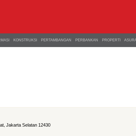
RMASI
KONSTRUKSI
PERTAMBANGAN
PERBANKAN
PROPERTI
ASURA
rat, Jakarta Selatan 12430