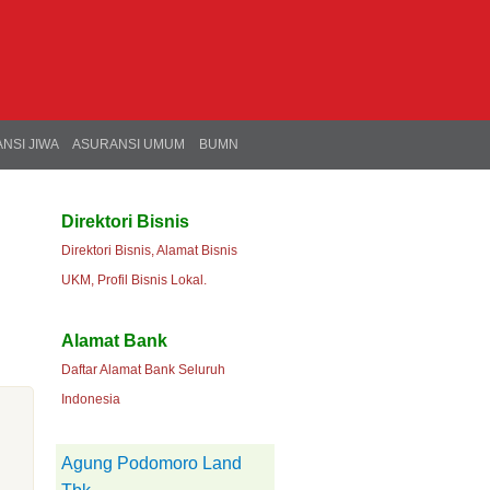
NSI JIWA
ASURANSI UMUM
BUMN
Direktori Bisnis
Direktori Bisnis, Alamat Bisnis
UKM, Profil Bisnis Lokal.
Alamat Bank
Daftar Alamat Bank Seluruh
Indonesia
Agung Podomoro Land