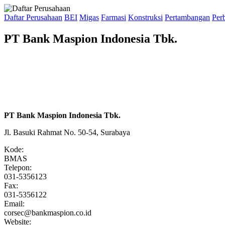
Daftar Perusahaan
BEI
Migas
Farmasi
Konstruksi
Pertambangan
Per
PT Bank Maspion Indonesia Tbk.
PT Bank Maspion Indonesia Tbk.
Jl. Basuki Rahmat No. 50-54, Surabaya
Kode:
BMAS
Telepon:
031-5356123
Fax:
031-5356122
Email:
corsec@bankmaspion.co.id
Website: