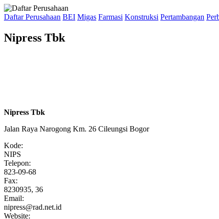
Daftar Perusahaan
BEI
Migas
Farmasi
Konstruksi
Pertambangan
Per
Nipress Tbk
Nipress Tbk
Jalan Raya Narogong Km. 26 Cileungsi Bogor
Kode:
NIPS
Telepon:
823-09-68
Fax:
8230935, 36
Email:
nipress@rad.net.id
Website: