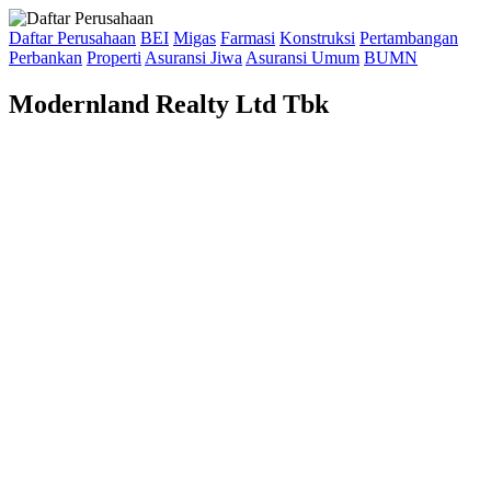
Daftar Perusahaan
BEI
Migas
Farmasi
Konstruksi
Pertambangan
Perbankan
Properti
Asuransi Jiwa
Asuransi Umum
BUMN
Modernland Realty Ltd Tbk