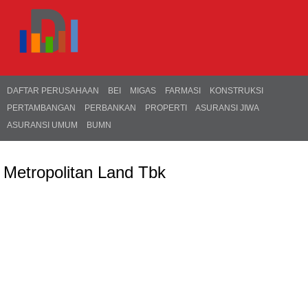
DAFTAR PERUSAHAAN
BEI
MIGAS
FARMASI
KONSTRUKSI
PERTAMBANGAN
PERBANKAN
PROPERTI
ASURANSI JIWA
ASURANSI UMUM
BUMN
Metropolitan Land Tbk