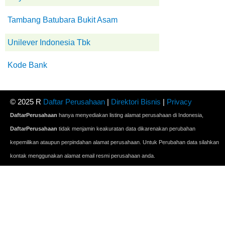
Tambang Batubara Bukit Asam
Unilever Indonesia Tbk
Kode Bank
© 2025 R
Daftar Perusahaan
|
Direktori Bisnis
|
Privacy
DaftarPerusahaan
hanya menyediakan listing alamat perusahaan di Indonesia,
DaftarPerusahaan
tidak menjamin keakuratan data dikarenakan perubahan
kepemilikan ataupun perpindahan alamat perusahaan. Untuk Perubahan data silahkan
kontak menggunakan alamat email resmi perusahaan anda.