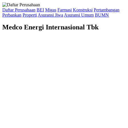
Daftar Perusahaan
BEI
Migas
Farmasi
Konstruksi
Pertambangan
Perbankan
Properti
Asuransi Jiwa
Asuransi Umum
BUMN
Medco Energi Internasional Tbk