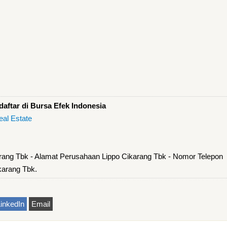
aftar di Bursa Efek Indonesia
eal Estate
rang Tbk - Alamat Perusahaan Lippo Cikarang Tbk - Nomor Telepon
karang Tbk.
inkedIn
Email