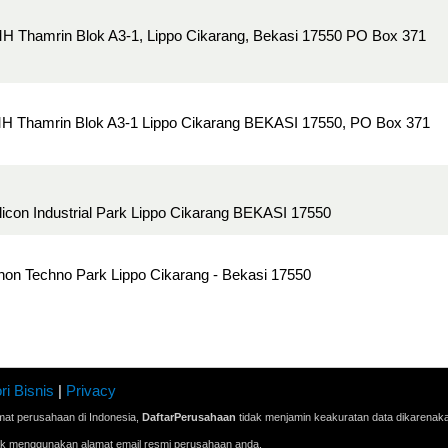
. MH Thamrin Blok A3-1, Lippo Cikarang, Bekasi 17550 PO Box 371
. MH Thamrin Blok A3-1 Lippo Cikarang BEKASI 17550, PO Box 371
ilicon Industrial Park Lippo Cikarang BEKASI 17550
wthon Techno Park Lippo Cikarang - Bekasi 17550
ri Bisnis
|
Privacy
mat perusahaan di Indonesia,
DaftarPerusahaan
tidak menjamin keakuratan data dikarenak
ak menggunakan alamat email resmi perusahaan anda.