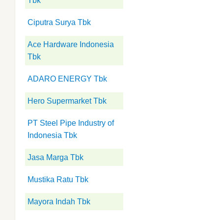
Tbk
Ciputra Surya Tbk
Ace Hardware Indonesia
Tbk
ADARO ENERGY Tbk
Hero Supermarket Tbk
PT Steel Pipe Industry of
Indonesia Tbk
Jasa Marga Tbk
Mustika Ratu Tbk
Mayora Indah Tbk