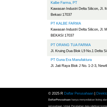
Kalbe Farma, PT
Kawasan Industri Delta Silicon, JI
Bekasi 17037
PT KALBE FARMA
Kawasan Industri Delta Silicon, Jl
BEKASI 17037
PT ORANG TUA FARMA
Jl. Kruing Dua Blok L9 No.1 Delta S
PT Guna Era Manufaktura
Jl. Jati Raya Blok J No. 1-2-3, Ne
© 2025 R
Daftar Perusahaan
|
Direkto
DaftarPerusahaan
hanya menyediakan listing ala
perusahaan. Untuk Perubahan data silahkan kont