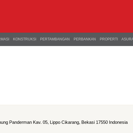
RMASI
KONSTRUKSI
PERTAMBANGAN
PERBANKAN
PROPERTI
ASURA
nung Panderman Kav. 05, Lippo Cikarang, Bekasi 17550 Indonesia