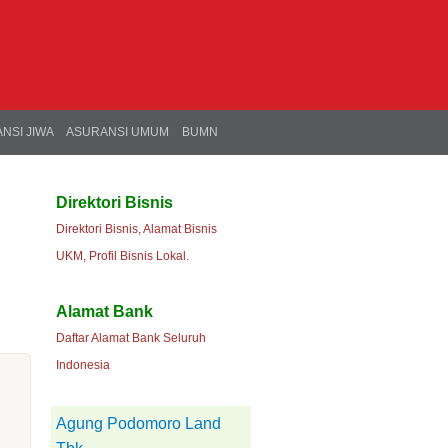
NSI JIWA
ASURANSI UMUM
BUMN
Direktori Bisnis
Direktori Bisnis, Alamat Bisnis
UKM, Profil Bisnis Lokal.
Alamat Bank
Daftar Alamat Bank Seluruh
Indonesia
Agung Podomoro Land