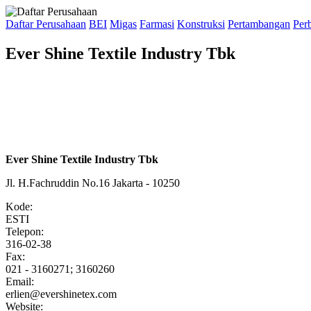
Daftar Perusahaan
BEI
Migas
Farmasi
Konstruksi
Pertambangan
Per
Ever Shine Textile Industry Tbk
Ever Shine Textile Industry Tbk
Jl. H.Fachruddin No.16 Jakarta - 10250
Kode:
ESTI
Telepon:
316-02-38
Fax:
021 - 3160271; 3160260
Email:
erlien@evershinetex.com
Website: