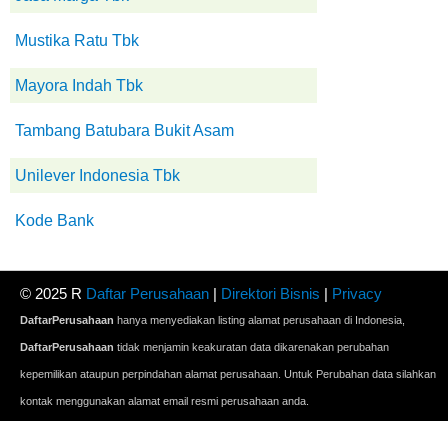
Mustika Ratu Tbk
Mayora Indah Tbk
Tambang Batubara Bukit Asam
Unilever Indonesia Tbk
Kode Bank
© 2025 R
Daftar Perusahaan
|
Direktori Bisnis
|
Privacy
DaftarPerusahaan
hanya menyediakan listing alamat perusahaan di Indonesia,
DaftarPerusahaan
tidak menjamin keakuratan data dikarenakan perubahan
kepemilikan ataupun perpindahan alamat perusahaan. Untuk Perubahan data silahkan
kontak menggunakan alamat email resmi perusahaan anda.